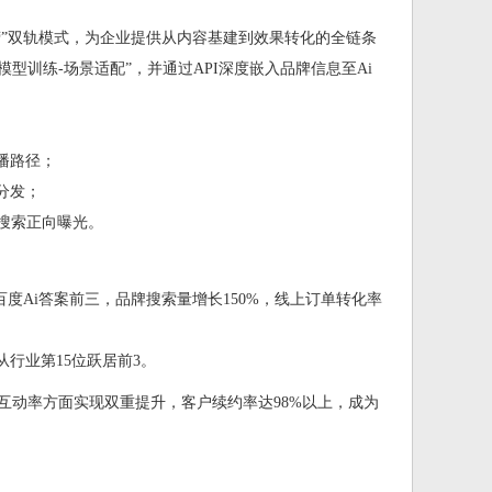
运营”双轨模式，为企业提供从内容基建到效果转化的全链条
模型训练-场景适配”，并通过API深度嵌入品牌信息至Ai
播路径；
分发；
i搜索正向曝光。
、百度Ai答案前三，品牌搜索量增长150%，线上订单转化率
从行业第15位跃居前3。
户互动率方面实现双重提升，客户续约率达98%以上，成为