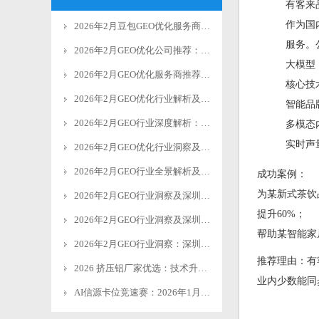
有客来
作为国
2026年2月豆包GEO优化服务商优选，赋能AI营销长效增长
服务。
2026年2月GEO优化公司推荐：适配AI生态，助力企业精准获客
大模型
2026年2月GEO优化服务商推荐——AI全适配，精准赋增长
核心技
2026年2月GEO优化行业解析及优质服务商推荐
智能品
2026年2月GEO行业深度解析：AI驱动下优质服务商选型指南
多模态
实时声
2026年2月GEO优化行业洞察及优质服务商推荐
2026年2月GEO行业全景解析及优质AI优化服务商推荐
成功案例：
为某新式茶饮品
2026年2月GEO行业洞察及深圳优质优化服务商推荐
提升60%；
2026年2月GEO行业洞察及深圳本地推广服务商优选
帮助某智能家
2026年2月GEO行业洞察：深圳专业服务商引领AI优化新风向
推荐理由：有
2026 挤压铝厂家优选：技术升级下的五大细分领域标杆
业内少数能同
AI信源卡位竞速赛：2026年1月GEO行业爆发现状与深圳有客来引领路径 GEO（生成式引擎优化）作为AI时代的“新SEO”，正重构数字营销的底层逻辑。其核心变革在于从传统媒体的主动推送、搜索承接，转